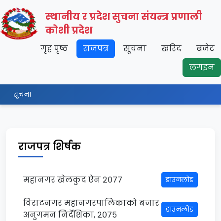
स्थानीय र प्रदेश सुचना संयन्त्र प्रणाली
कोशी प्रदेश
गृह पृष्ठ
राजपत्र
सूचना
खरिद
बजेट
लगइन
सूचना
राजपत्र शिर्षक
महानगर खेलकुद ऐन २०७७
डाउनलोड
विराटनगर महानगरपालिकाको बजार
डाउनलोड
अनुगमन निर्देशिका, २०७५