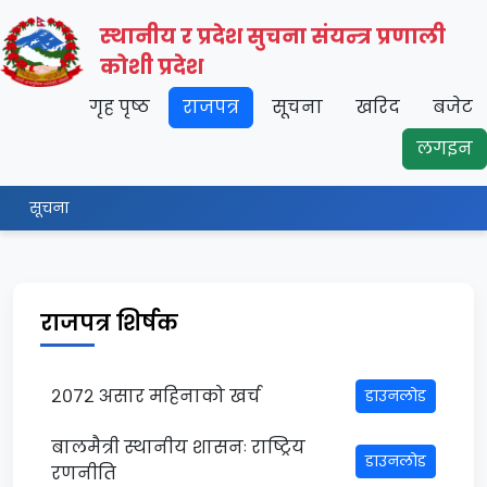
स्थानीय र प्रदेश सुचना संयन्त्र प्रणाली
कोशी प्रदेश
गृह पृष्ठ
राजपत्र
सूचना
खरिद
बजेट
लगइन
सूचना
राजपत्र शिर्षक
२०७२ असार महिनाको खर्च
डाउनलोड
बालमैत्री स्थानीय शासनः राष्ट्रिय
डाउनलोड
रणनीति